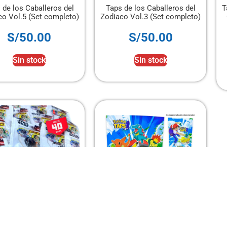
 de los Caballeros del
Taps de los Caballeros del
T
co Vol.5 (Set completo)
Zodiaco Vol.3 (Set completo)
S/
50.00
S/
50.00
Sin stock
Sin stock
s Licenciados de Star
Coleccionador para taps de