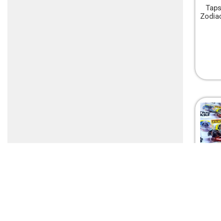
Taps
Zodia
Tap