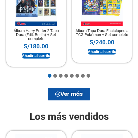
Álbum Harry Potter 2 Tapa
Álbum Tapa Dura Enciclopedia
Dura (Edit. Berlín) + Set
TCG Pokémon + Set completo
completo
S/
240.00
S/
180.00
Añadir al carrito
Añadir al carrito
Ver más
Los más vendidos