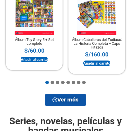
Álbum Toy Story 5 + Set
Álbum Caballeros del Zodiaco:
completo
La Historia Completa + Caps
Hitazos
S/
60.00
S/
160.00
Añadir al carrito
Añadir al carrito
Ver más
Series, novelas, películas y
bandas musicales