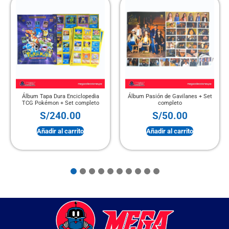
nciclopedia
Álbum Pasión de Gavilanes + Set
PANINITO – Mini Álb
et completo
completo
Mundial 2026 + Set c
.00
S/
50.00
S/
100.0
arrito
Añadir al carrito
Añadir al carri