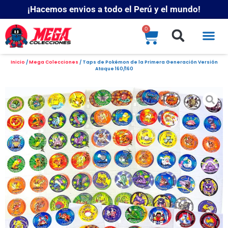
¡Hacemos envios a todo el Perú y el mundo!
0
Inicio
/
Mega Colecciones
/ Taps de Pokémon de la Primera Generación Versión
Ataque 160/160