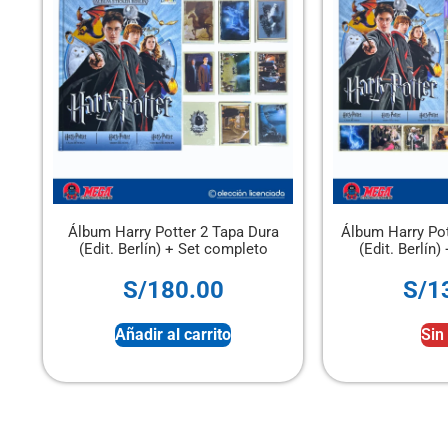
 Harry Potter 2 Tapa Dura
Álbum Harry Potter 2 Tapa Blan
it. Berlín) + Set completo
(Edit. Berlín) + Set completo
S/
180.00
S/
130.00
Añadir al carrito
Sin stock