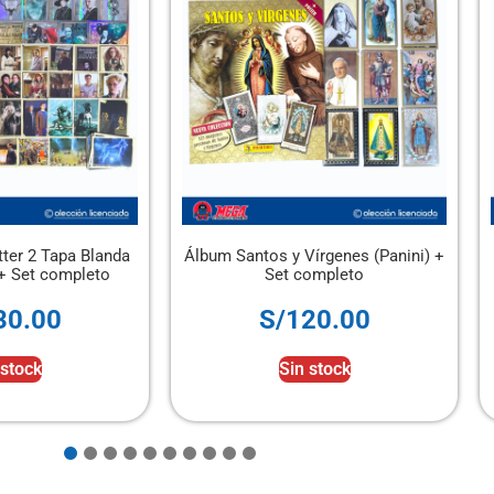
da
Álbum Santos y Vírgenes (Panini) +
Álbum Tapa D
Set completo
202
S/
120.00
S/
2
Sin stock
Si