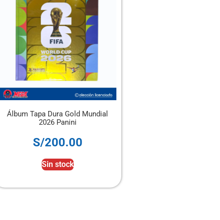
ura Gold Mundial
Álbum Panini Tapa Blanda + 4
6 Panini
sobres
00.00
S/
28.00
n stock
Sin stock