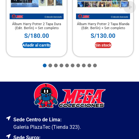
Álbum Harry Potter 2 Tapa Dura
Álbum Harry Potter 2 Tapa Blanda
(Edit. Berlín) + Set completo
(Edit. Berlín) + Set completo
S/
180.00
S/
130.00
Añadir al carrito
Sin stock
Sede Centro de Lima:
Galería PlazaTec (Tienda 323).
Sede Surco: