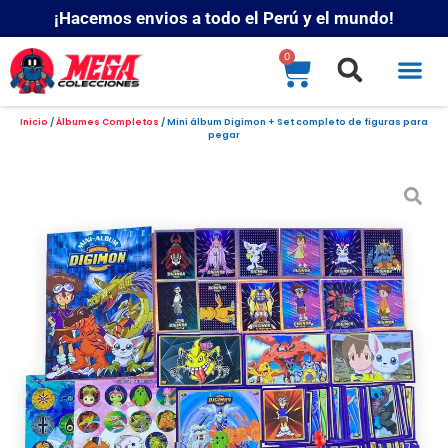
¡Hacemos envios a todo el Perú y el mundo!
0
Inicio
/
Álbumes Completos
/ Mini álbum Digimon + Set completo de figuras para
pegar