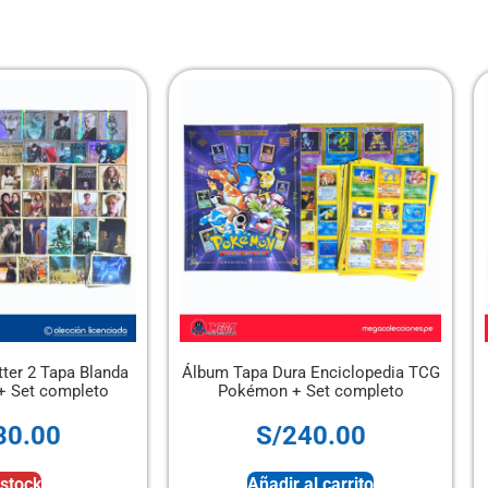
Álbum Tapa Dura Enciclopedia TCG
Álbum Pasión de Gavil
Pokémon + Set completo
completo
S/
240.00
S/
50.00
Añadir al carrito
Añadir al carr