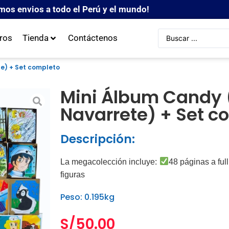
mos envios a todo el Perú y el mundo!
ros
Tienda
Contáctenos
te) + Set completo
Mini Álbum Candy 
Navarrete) + Set c
Descripción:
La megacolección incluye:
48 páginas a full
figuras
Peso: 0.195kg
S/
50.00