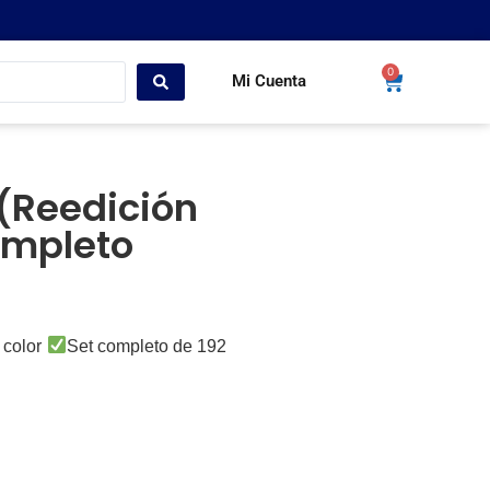
0
Mi Cuenta
(Reedición
ompleto
 color
Set completo de 192