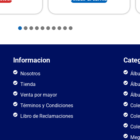
Informacion
Categ
Nosotros
Álb
Tienda
Álb
Venta por mayor
Álb
Términos y Condiciones
Cole
Libro de Reclamaciones
Cole
Cole
Meg