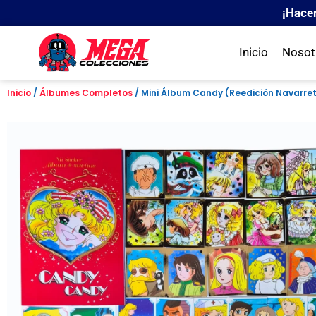
¡Hace
Inicio
Nosot
Inicio
/
Álbumes Completos
/ Mini Álbum Candy (Reedición Navarre