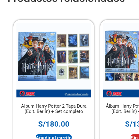
otter 2 Tapa Dura
Álbum Harry Potter 2 Tapa Blanda
n) + Set completo
(Edit. Berlín) + Set completo
80.00
S/
130.00
 al carrito
Sin stock