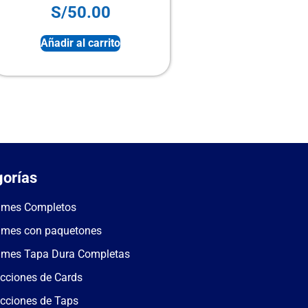
S/
50.00
S/
100.00
Añadir al carrito
Añadir al carri
orías
umes Completos
umes con paquetones
umes Tapa Dura Completas
cciones de Cards
cciones de Taps