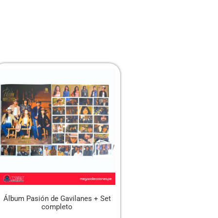
Álbum Pasión de Gavilanes + Set
PANINITO – Mini Álb
completo
Mundial 2026 + Set c