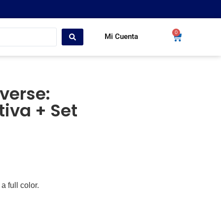
0
Mi Cuenta
verse:
tiva + Set
 full color.