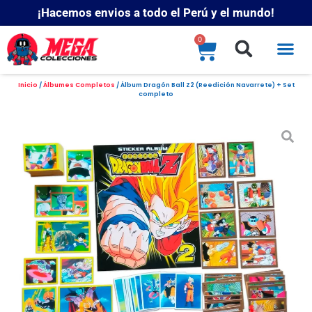
¡Hacemos envios a todo el Perú y el mundo!
0
Inicio
/
Álbumes Completos
/ Álbum Dragón Ball Z2 (Reedición Navarrete) + Set
completo