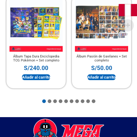
ura Enciclopedia
Álbum Pasión de Gavilanes + Set
PANINITO – Min
 + Set completo
completo
Mundial 2026 + 
40.00
S/
50.00
S/
100
 al carrito
Añadir al carrito
Añadir al 