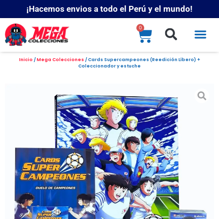
¡Hacemos envios a todo el Perú y el mundo!
0
Inicio
/
Mega Colecciones
/ Cards Supercampeones (Reedición Líbero) +
Coleccionador y estuche