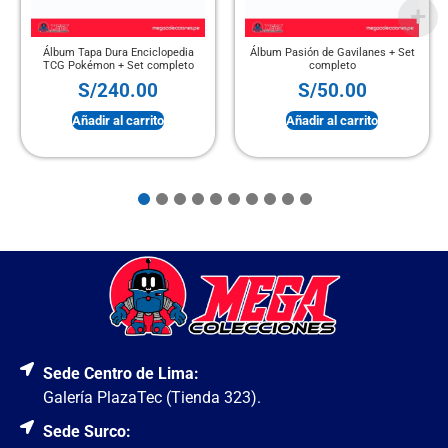
Álbum Tapa Dura Enciclopedia
Álbum Pasión de Gavilanes + Set
TCG Pokémon + Set completo
completo
S/
240.00
S/
50.00
Añadir al carrito
Añadir al carrito
Sede Centro de Lima:
Galería PlazaTec (Tienda 323).
Sede Surco: