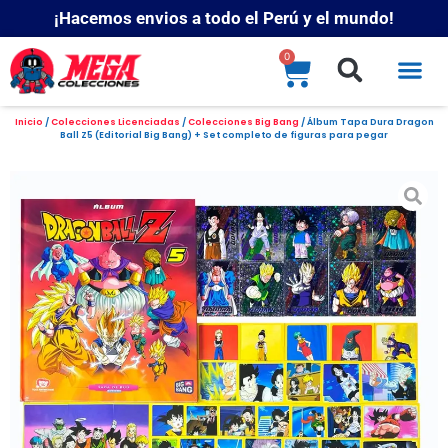
¡Hacemos envios a todo el Perú y el mundo!
0
Inicio
/
Colecciones Licenciadas
/
Colecciones Big Bang
/ Álbum Tapa Dura Dragon
Ball Z5 (Editorial Big Bang) + Set completo de figuras para pegar