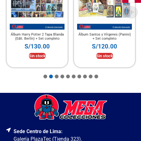
Álbum Harry Potter 2 Tapa Blanda
Álbum Santos y Vírgenes (Panini)
(Edit. Berlín) + Set completo
+ Set completo
S/
130.00
S/
120.00
Sin stock
Sin stock
Sede Centro de Lima:
Galería PlazaTec (Tienda 323).