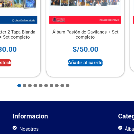
a Blanda
Álbum Pasión de Gavilanes + Set
Álbum 
mpleto
completo
S/
50.00
Añadir al carrito
Informacion
Categ
Nosotros
Álb