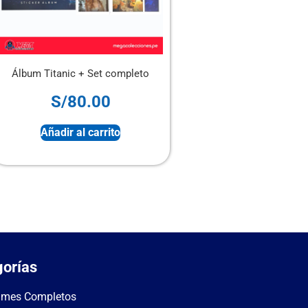
Titanic + Set completo
Álbum Santos y Vírgenes (Panini) 
Set completo
S/
80.00
S/
120.00
Añadir al carrito
Sin stock
orías
umes Completos