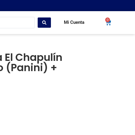
0
Mi Cuenta
 El Chapulín
 (Panini) +