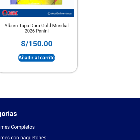
old Mundial
Álbum Panini Tapa Blanda + 4
ni
sobres
00
S/
28.00
rrito
Sin stock
orías
umes Completos
umes con paquetones