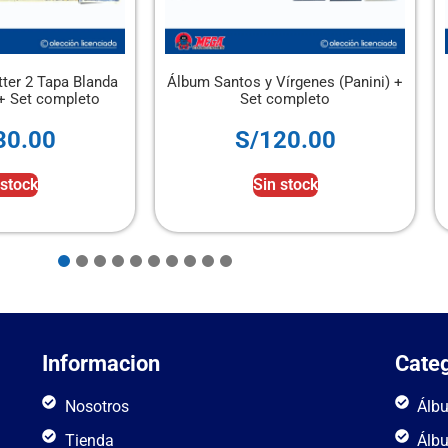
Álbum Santos y Vírgenes (Panini) +
Álbum Tapa Dura G
Set completo
2026 Pani
S/
120.00
S/
150.
Sin stock
Añadir al ca
Informacion
Categ
Nosotros
Álb
Tienda
Álb