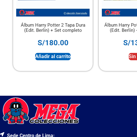
y Potter 2 Tapa Dura
Álbum Harry Potter 2 Tapa Blanda
lín) + Set completo
(Edit. Berlín) + Set completo
/
180.00
S/
130.00
ir al carrito
Sin stock
Sede Centro de Lima: