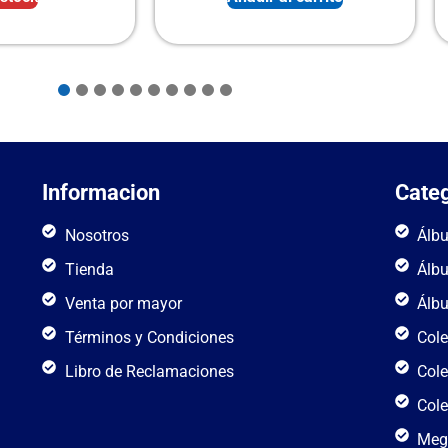
Informacion
Categ
Nosotros
Álb
Tienda
Álb
Venta por mayor
Álb
Términos y Condiciones
Cole
Libro de Reclamaciones
Cole
Cole
Meg