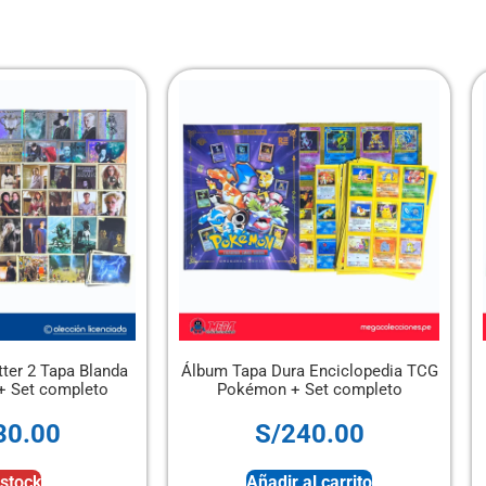
Álbum Tapa Dura Enciclopedia TCG
Álbum Pasión de Gavil
Pokémon + Set completo
completo
S/
240.00
S/
50.00
Añadir al carrito
Añadir al carr