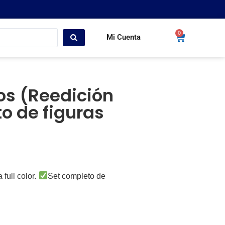
0
Mi Cuenta
s (Reedición
o de figuras
full color.
Set completo de