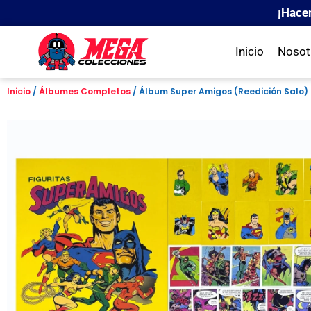
¡Hace
Inicio
Nosot
Inicio
/
Álbumes Completos
/ Álbum Super Amigos (Reedición Salo) 