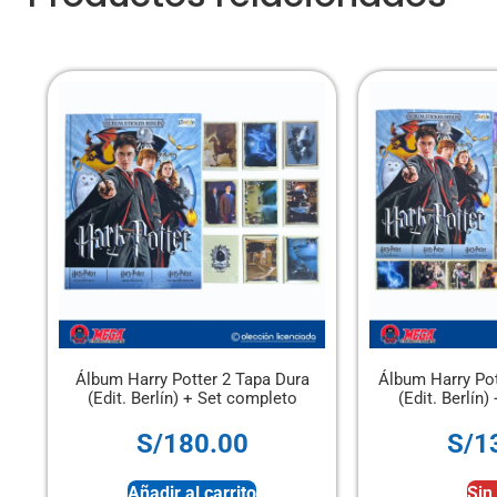
otter 2 Tapa Dura
Álbum Harry Potter 2 Tapa Blanda
n) + Set completo
(Edit. Berlín) + Set completo
80.00
S/
130.00
 al carrito
Sin stock