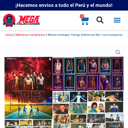
¡Hacemos envios a todo el Perú y el mundo!
0
Inicio
/
Álbumes Completos
/ Álbum Stranger Things (Editorial 3R) + Set completo