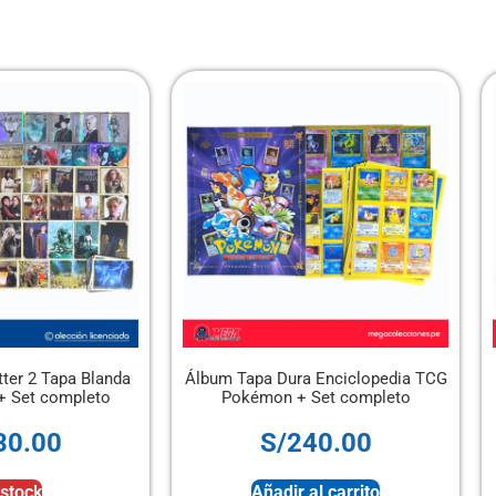
lbum Tapa Dura Enciclopedia TCG
Álbum Pasión de Gavilan
Pokémon + Set completo
completo
S/
240.00
S/
50.00
Añadir al carrito
Añadir al carrito