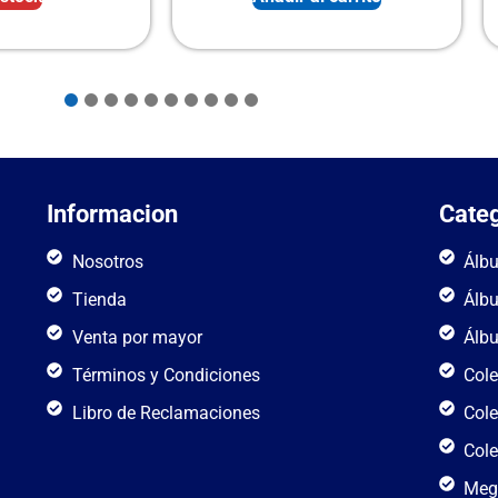
Informacion
Categ
Nosotros
Álb
Tienda
Álb
Venta por mayor
Álb
Términos y Condiciones
Cole
Libro de Reclamaciones
Cole
Cole
Meg