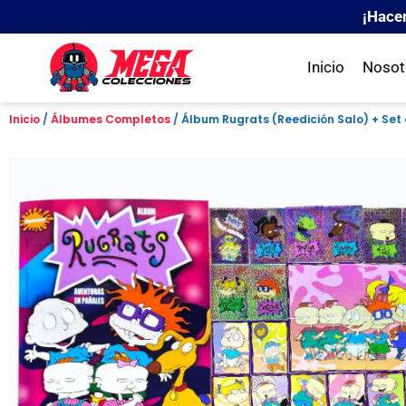
¡Hace
Inicio
Nosot
Inicio
/
Álbumes Completos
/ Álbum Rugrats (Reedición Salo) + Set