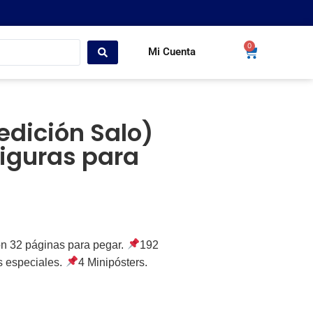
0
Mi Cuenta
dición Salo)
figuras para
n 32 páginas para pegar.
192
s especiales.
4 Minipósters.