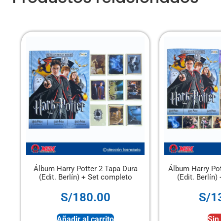
ter 2 Tapa Dura
Álbum Harry Potter 2 Tapa Blanda
Á
+ Set completo
(Edit. Berlín) + Set completo
0.00
S/
130.00
 carrito
Sin stock