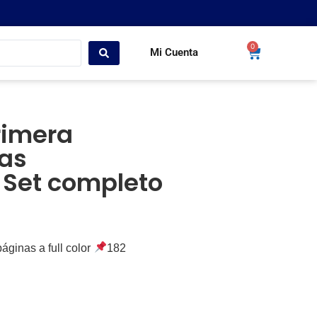
0
Mi Cuenta
rimera
mas
+ Set completo
ginas a full color
182