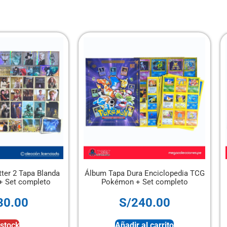
lbum Tapa Dura Enciclopedia TCG
Álbum Pasión de Gavilan
Pokémon + Set completo
completo
S/
240.00
S/
50.00
Añadir al carrito
Añadir al carrito