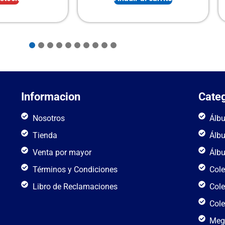
Informacion
Categ
Nosotros
Álb
Tienda
Álb
Venta por mayor
Álb
Términos y Condiciones
Cole
Libro de Reclamaciones
Cole
Cole
Meg