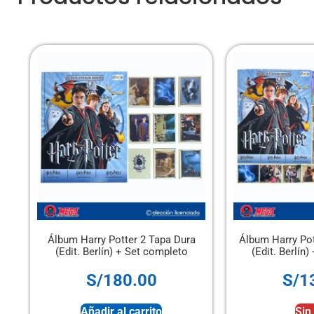
ter 2 Tapa Dura
Álbum Harry Potter 2 Tapa Blanda
Á
+ Set completo
(Edit. Berlín) + Set completo
0.00
S/
130.00
 carrito
Sin stock