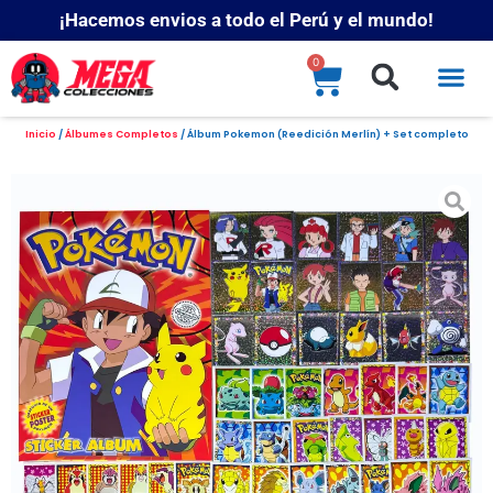
¡Hacemos envios a todo el Perú y el mundo!
0
Inicio
/
Álbumes Completos
/ Álbum Pokemon (Reedición Merlín) + Set completo