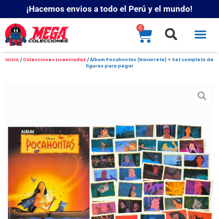
¡Hacemos envios a todo el Perú y el mundo!
0
Inicio
/
Colecciones Licenciadas
/ Álbum Pocahontas (Navarrete) + Set completo de
figuras para pegar