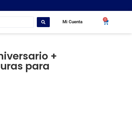
0
Mi Cuenta
iversario +
guras para