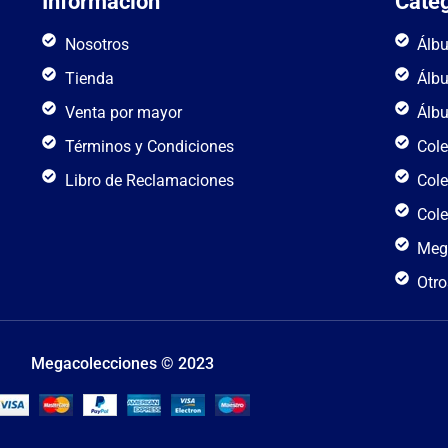
Informacion
Categ
Nosotros
Álb
Tienda
Álb
Venta por mayor
Álb
Términos y Condiciones
Cole
Libro de Reclamaciones
Cole
Cole
Meg
Otro
Megacolecciones © 2023