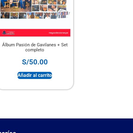
asión de Gavilanes + Set
PANINITO – Mini Álbum del
completo
Mundial 2026 + Set completo
S/
50.00
S/
100.00
Añadir al carrito
Añadir al carrito