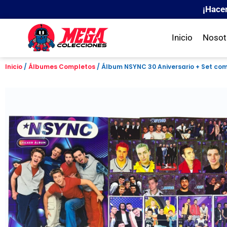
¡Hace
Inicio
Nosot
Inicio
/
Álbumes Completos
/ Álbum NSYNC 30 Aniversario + Set co