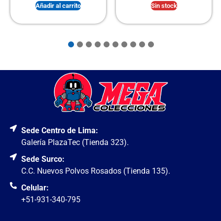
ir al carrito
Sin stock
Añadir 
Sede Centro de Lima:
Galería PlazaTec (Tienda 323).
Sede Surco:
C.C. Nuevos Polvos Rosados (Tienda 135).
Celular:
+51-931-340-795