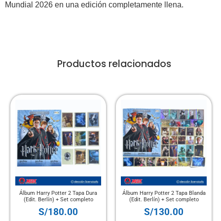
Mundial 2026 en una edición completamente llena.
Productos relacionados
y Potter 2 Tapa Dura
Álbum Harry Potter 2 Tapa Blanda
Álbum Tapa Du
rlín) + Set completo
(Edit. Berlín) + Set completo
TCG Pokémon 
/
180.00
S/
130.00
S/
2