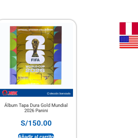
um Tapa Dura Gold Mundial
Álbum Panini Tapa Blanda + 
2026 Panini
sobres
S/
150.00
S/
28.00
Añadir al carrito
Sin stock