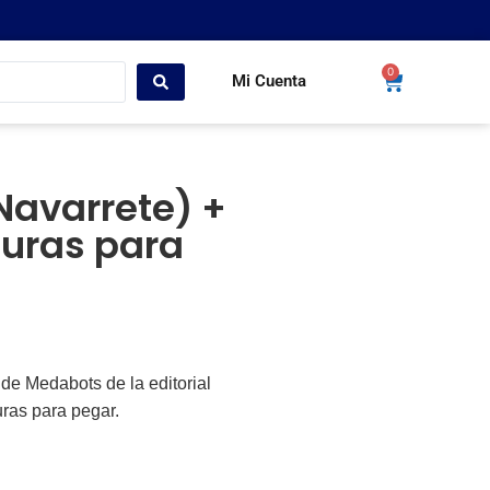
0
Mi Cuenta
avarrete) +
guras para
de Medabots de la editorial
ras para pegar.