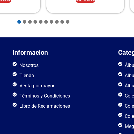
Informacion
Categ
Nosotros
Álb
Tienda
Álb
Venta por mayor
Álb
Términos y Condiciones
Cole
Libro de Reclamaciones
Cole
Cole
Meg