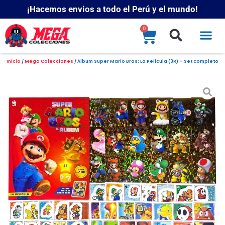
¡Hacemos envios a todo el Perú y el mundo!
0
Inicio
/
Mega Colecciones
/ Álbum Super Mario Bros: La Película (3R) + Set completo