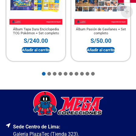
Álbum Tapa Dura Enciclopedia
Álbum Pasión de Gavilanes + Set
TCG Pokémon + Set completo
completo
S/
240.00
S/
50.00
Añadir al carrito
Añadir al carrito
Sede Centro de Lima:
Galería PlazaTec (Tienda 323).