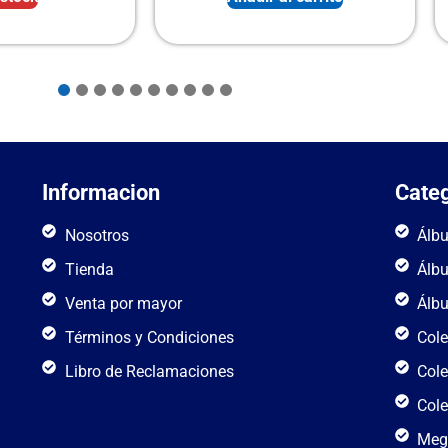
Informacion
Categ
Nosotros
Álb
Tienda
Álb
Venta por mayor
Álb
Términos y Condiciones
Cole
Libro de Reclamaciones
Cole
Cole
Meg