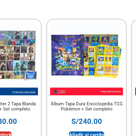
 Tapa Dura Enciclopedia TCG
Álbum Pasión de Gavilanes +
Pokémon + Set completo
completo
S/
240.00
S/
50.00
Añadir al carrito
Añadir al carrito