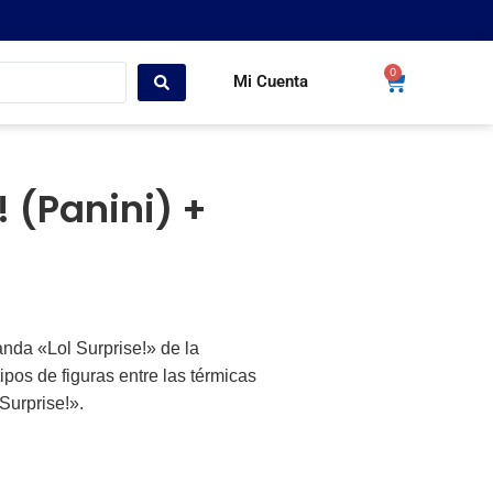
0
Mi Cuenta
 (Panini) +
nda «Lol Surprise!» de la
ipos de figuras entre las térmicas
Surprise!».