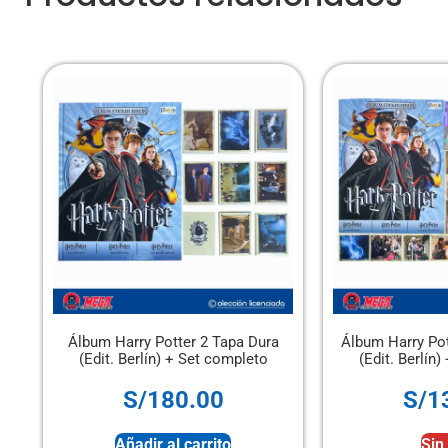
2 Tapa Dura
Álbum Harry Potter 2 Tapa Blanda
Álbum
t completo
(Edit. Berlín) + Set completo
00
S/
130.00
rrito
Sin stock