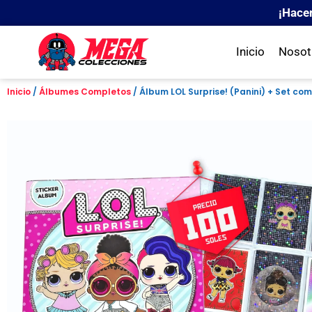
¡Hace
Inicio
Nosot
Inicio
/
Álbumes Completos
/ Álbum LOL Surprise! (Panini) + Set co