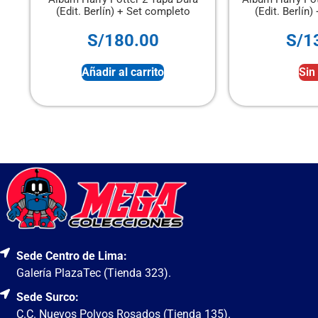
(Edit. Berlín) + Set completo
Set 
S/
130.00
S/
Sin stock
Si
Sede Centro de Lima:
Galería PlazaTec (Tienda 323).
Sede Surco:
C.C. Nuevos Polvos Rosados (Tienda 135).