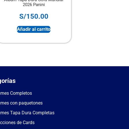
sobres
S/
5.00
S/
28.00
Sin stock
Sin stock
orías
umes Completos
umes con paquetones
umes Tapa Dura Completas
cciones de Cards