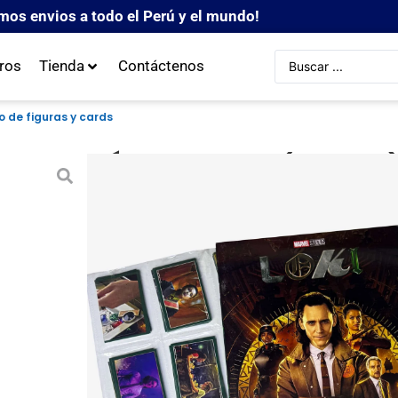
mos envios a todo el Perú y el mundo!
ros
Tienda
Contáctenos
o de figuras y cards
Álbum Loki (Panini)
completo de figura
Descripción:
La megacolección contiene:
Álbum vacío de 
completo de figuras para pegar.
Set complet
Peso: 0.385kg
S/
150.00