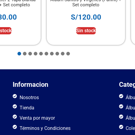
completo
2026 Panini
120.00
S/
150.00
n stock
Añadir al carrito
Informacion
Categ
Nosotros
Álb
Tienda
Álb
Venta por mayor
Álb
Términos y Condiciones
Cole