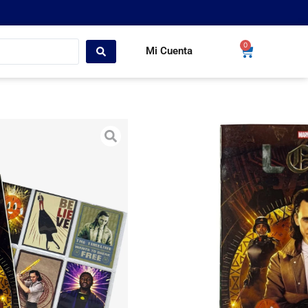
0
Mi Cuenta
 + Set
s y cards
la editorial Panini (9/10).
Set
o de cards.