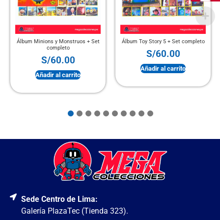
Álbum Minions y Monstruos + Set
Álbum Toy Story 5 + Set completo
completo
S/
60.00
S/
60.00
Añadir al carrito
Añadir al carrito
Sede Centro de Lima:
Galería PlazaTec (Tienda 323).