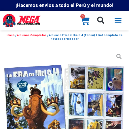
¡Hacemos envios a todo el Perú y el mundo!
0
Inicio
/
Álbumes Completos
/ Álbum La Era del Hielo 4 (Panini) + Set completo de
figuras para pegar