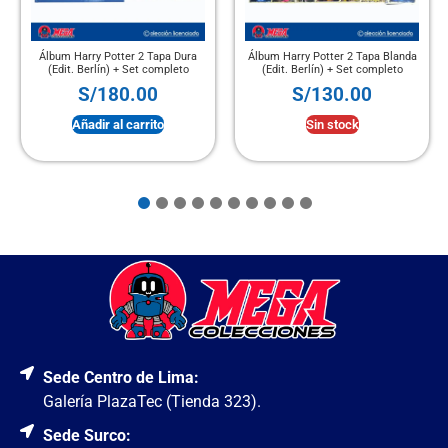
ra
Álbum Harry Potter 2 Tapa Blanda
Álbum Tapa Dura Enciclopedia
(Edit. Berlín) + Set completo
TCG Pokémon + Set completo
S/
130.00
S/
240.00
Sin stock
Añadir al carrito
Sede Centro de Lima:
Galería PlazaTec (Tienda 323).
Sede Surco: