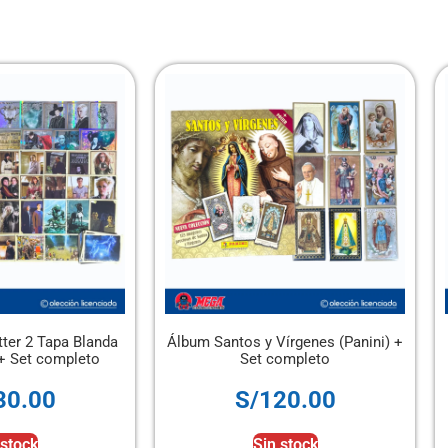
Álbum Santos y Vírgenes (Panini) +
Álbum Tapa Dura Gold
Set completo
2026 Panini
S/
120.00
S/
150.0
Sin stock
Añadir al carr