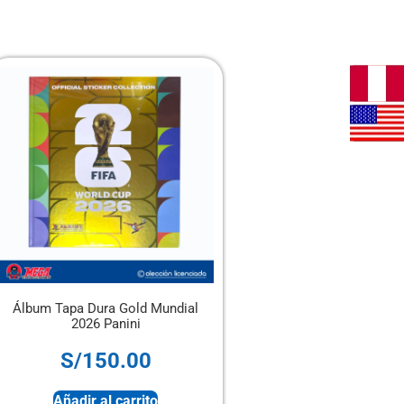
 Mundial
Álbum Panini Tapa Blanda + 4
So
sobres
0
S/
28.00
ito
Sin stock