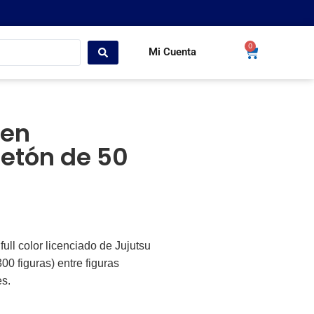
0
Mi Cuenta
sen
etón de 50
ull color licenciado de Jujutsu
0 figuras) entre figuras
es.