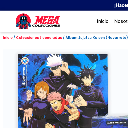
¡Hace
Inicio
Nosot
Inicio
/
Colecciones Licenciadas
/ Álbum Jujutsu Kaisen (Navarrete