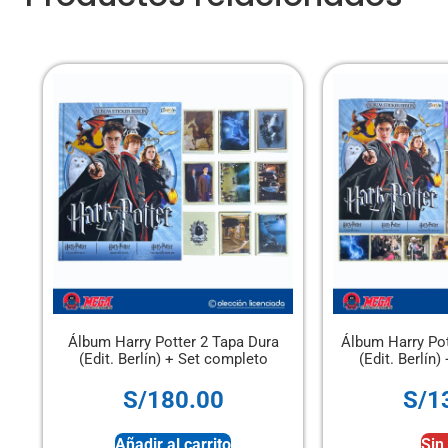
otter 2 Tapa Dura
Álbum Harry Potter 2 Tapa Blanda
n) + Set completo
(Edit. Berlín) + Set completo
80.00
S/
130.00
 al carrito
Sin stock