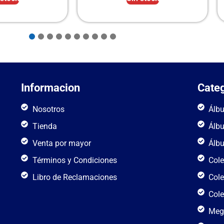
Informacion
Categ
Nosotros
Álb
Tienda
Álb
Venta por mayor
Álb
Términos y Condiciones
Cole
Libro de Reclamaciones
Cole
Cole
Meg