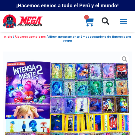
¡Hacemos envios a todo el Perú y el mundo!
0
Inicio
/
Álbumes Completos
/ Álbum Intensamente 2 + Set completo de figuras para
pegar