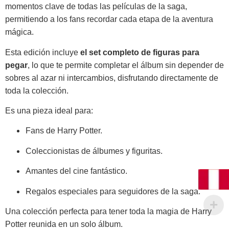
momentos
clave
de
todas
las
películas
de
la
saga,
permitiendo
a
los
fans
recordar
cada
etapa
de
la
aventura
mágica.
Esta
edición
incluye
el
set
completo
de
figuras
para
pegar
,
lo
que
te
permite
completar
el
álbum
sin
depender
de
sobres
al
azar
ni
intercambios,
disfrutando
directamente
de
toda
la
colección.
Es
una
pieza
ideal
para:
Fans
de
Harry
Potter.
Coleccionistas
de
álbumes
y
figuritas.
Amantes
del
cine
fantástico.
Regalos
especiales
para
seguidores
de
la
saga.
Una
colección
perfecta
para
tener
toda
la
magia
de
Harry
Potter
reunida
en
un
solo
álbum.