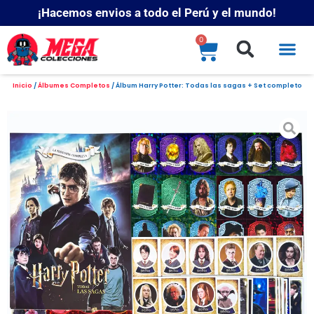
¡Hacemos envios a todo el Perú y el mundo!
0
Inicio
/
Álbumes Completos
/ Álbum Harry Potter: Todas las sagas + Set completo