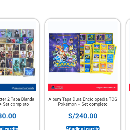
um Tapa Dura Enciclopedia TCG
Álbum Pasión de Gavilanes
Pokémon + Set completo
completo
S/
240.00
S/
50.00
Añadir al carrito
Añadir al carrito