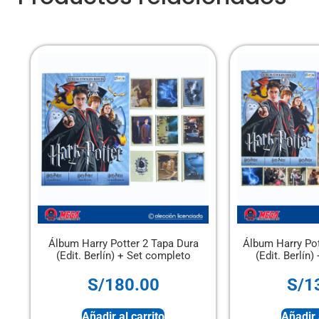
r 2 Tapa Dura
Álbum Harry Potter 2 Tapa Blanda
Álb
Set completo
(Edit. Berlín) + Set completo
.00
S/
130.00
arrito
Añadir al carrito