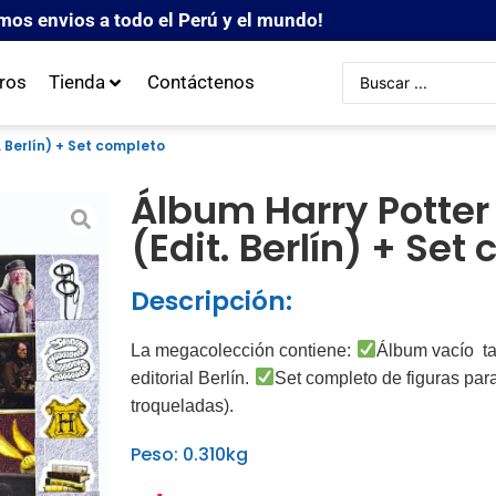
mos envios a todo el Perú y el mundo!
ros
Tienda
Contáctenos
 Berlín) + Set completo
Álbum Harry Potter
(Edit. Berlín) + Set
Descripción:
La megacolección contiene:
Álbum vacío
t
editorial Berlín.
Set completo de figuras par
troqueladas).
Peso: 0.310kg