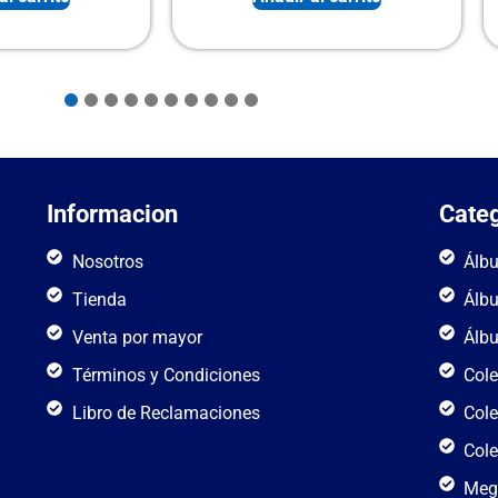
Informacion
Categ
Nosotros
Álb
Tienda
Álb
Venta por mayor
Álb
Términos y Condiciones
Cole
Libro de Reclamaciones
Cole
Cole
Meg