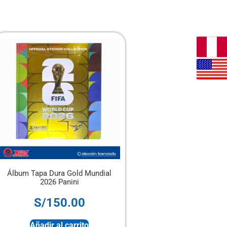
 Gold Mundial
Álbum Panini Tapa Blanda + 4
anini
sobres
0.00
S/
28.00
 carrito
Sin stock