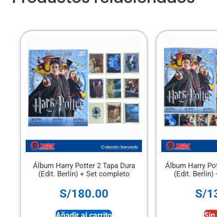
rry Potter 2 Tapa Dura
Álbum Harry Potter 2 Tapa Blanda
Berlín) + Set completo
(Edit. Berlín) + Set completo
S/
180.00
S/
130.00
ñadir al carrito
Sin stock