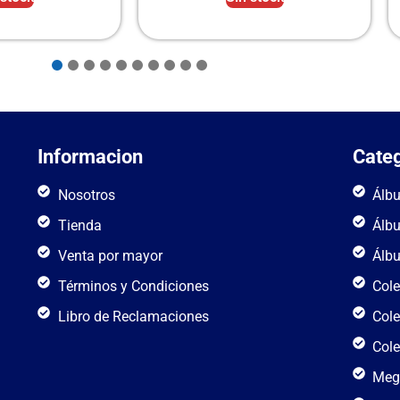
Informacion
Categ
Nosotros
Álb
Tienda
Álb
Venta por mayor
Álb
Términos y Condiciones
Cole
Libro de Reclamaciones
Cole
Cole
Meg