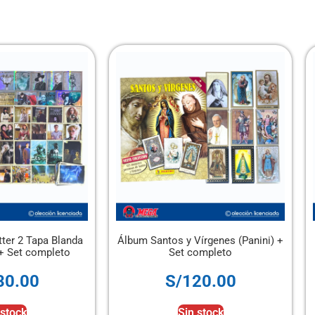
Álbum Santos y Vírgenes (Panini) +
Álbum Tapa Dura
Set completo
2026 P
S/
120.00
S/
15
Sin stock
Añadir al