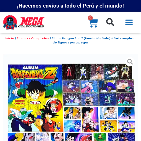
¡Hacemos envios a todo el Perú y el mundo!
0
Inicio
/
Álbumes Completos
/ Álbum Dragon Ball Z (Reedición Salo) + Set completo
de figuras para pegar