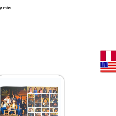
 y más
.