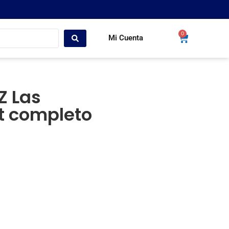
0
Mi Cuenta
Z Las
et completo