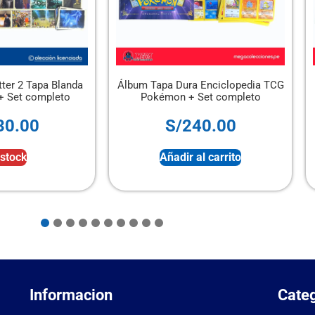
ra Enciclopedia TCG
Álbum Pasión de Gavilanes + Set
+ Set completo
completo
240.00
S/
50.00
r al carrito
Añadir al carrito
Informacion
Categ