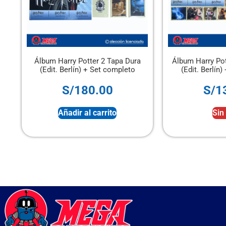
ura
Álbum Harry Potter 2 Tapa Blanda
Álbum Tapa Du
o
(Edit. Berlín) + Set completo
Pokémon 
S/
130.00
S/
Sin stock
Añadi