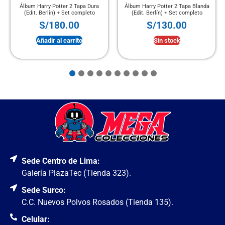
Álbum Harry Potter 2 Tapa Dura
Álbum Harry Potter 2 Tapa Blanda
(Edit. Berlín) + Set completo
(Edit. Berlín) + Set completo
S/
180.00
S/
130.00
Añadir al carrito
Sin stock
Sede Centro de Lima:
Galería PlazaTec (Tienda 323).
Sede Surco:
C.C. Nuevos Polvos Rosados (Tienda 135).
Celular: