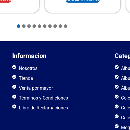
Informacion
Categ
Nosotros
Álb
Tienda
Álb
Venta por mayor
Álb
Términos y Condiciones
Cole
Libro de Reclamaciones
Cole
Cole
Meg