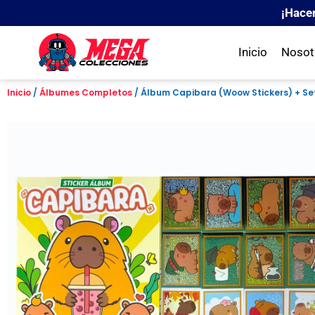
¡Hace
Inicio
Nosot
Inicio
/
Álbumes Completos
/ Álbum Capibara (Woow Stickers) + Se