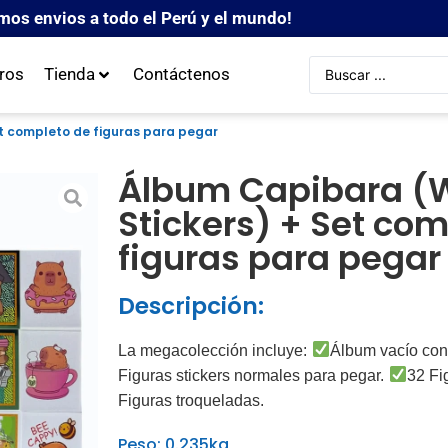
mos envios a todo el Perú y el mundo!
ros
Tienda
Contáctenos
t completo de figuras para pegar
Álbum Capibara 
Stickers) + Set co
figuras para pegar
Descripción:
La megacolección incluye:
Álbum vacío con 
Figuras stickers normales para pegar.
32 Fi
Figuras troqueladas.
Peso: 0.235kg