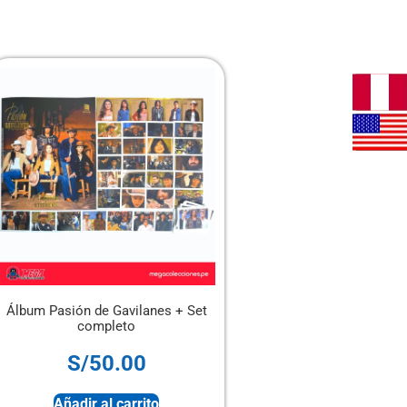
Álbum Pasión de Gavilanes + Set
PANINITO – Mini Álb
completo
Mundial 2026 + Set c
S/
50.00
S/
100.00
Añadir al carrito
Añadir al carri