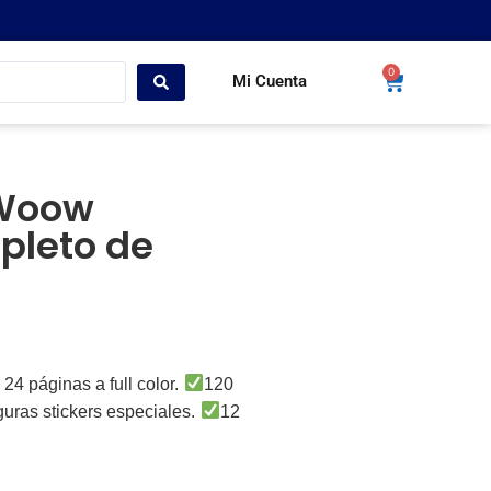
0
Mi Cuenta
(Woow
mpleto de
24 páginas a full color.
120
guras stickers especiales.
12