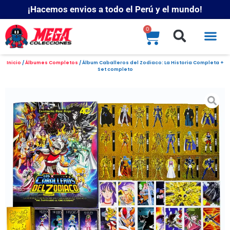
¡Hacemos envios a todo el Perú y el mundo!
0
Inicio
/
Álbumes Completos
/ Álbum Caballeros del Zodiaco: La Historia Completa +
Set completo