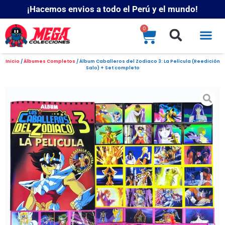
¡Hacemos envios a todo el Perú y el mundo!
0
Inicio
/
Álbumes Completos
/ Álbum Caballeros del Zodiaco 3: La Película (Reedición
Salo) + Set completo